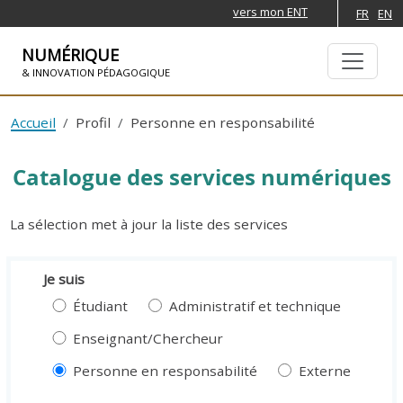
vers mon ENT
FR
EN
NUMÉRIQUE
& INNOVATION PÉDAGOGIQUE
ALLER À LA NAVIGATION
ALLER AU CONTENU PRINCIPAL
Accueil
Profil
Personne en responsabilité
Catalogue des services numériques
La sélection met à jour la liste des services
Je suis
Étudiant
Administratif et technique
Enseignant/Chercheur
Personne en responsabilité
Externe