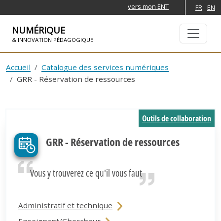
vers mon ENT
FR
EN
NUMÉRIQUE
& INNOVATION PÉDAGOGIQUE
ALLER À LA NAVIGATION
ALLER AU CONTENU PRINCIPAL
Accueil
Catalogue des services numériques
GRR - Réservation de ressources
Outils de collaboration
GRR - Réservation de ressources
Vous y trouverez ce qu'il vous faut
Administratif et technique