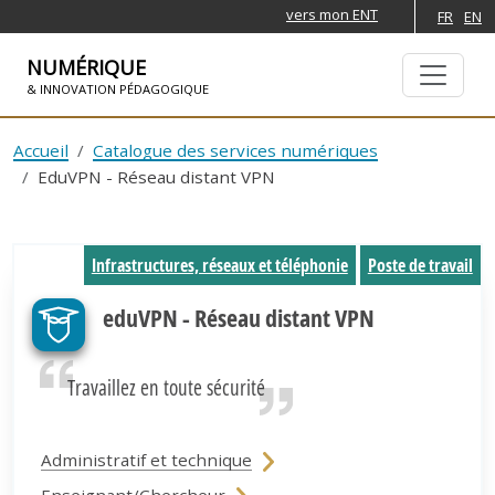
vers mon ENT
FR
EN
NUMÉRIQUE
& INNOVATION PÉDAGOGIQUE
ALLER À LA NAVIGATION
ALLER AU CONTENU PRINCIPAL
Accueil
Catalogue des services numériques
EduVPN - Réseau distant VPN
Infrastructures, réseaux et téléphonie
Poste de travail
eduVPN - Réseau distant VPN
Travaillez en toute sécurité
Administratif et technique