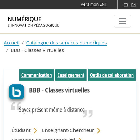
vers mon ENT
FR
EN
NUMÉRIQUE
& INNOVATION PÉDAGOGIQUE
ALLER À LA NAVIGATION
ALLER AU CONTENU PRINCIPAL
Accueil
Catalogue des services numériques
BBB - Classes virtuelles
Communication
Enseignement
Outils de collaboration
BBB - Classes virtuelles
Soyez présent même à distance
Étudiant
Enseignant/Chercheur