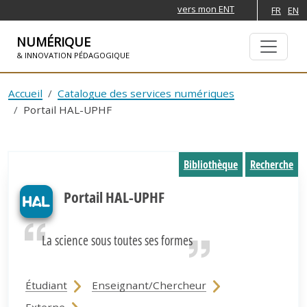
vers mon ENT
FR
EN
NUMÉRIQUE
& INNOVATION PÉDAGOGIQUE
ALLER À LA NAVIGATION
ALLER AU CONTENU PRINCIPAL
Accueil
Catalogue des services numériques
Portail HAL-UPHF
Bibliothèque
Recherche
Portail HAL-UPHF
La science sous toutes ses formes
Étudiant
Enseignant/Chercheur