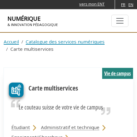
vers mon ENT
FR
EN
NUMÉRIQUE
& INNOVATION PÉDAGOGIQUE
ALLER À LA NAVIGATION
ALLER AU CONTENU PRINCIPAL
Accueil
Catalogue des services numériques
Carte multiservices
Vie de campus
Carte multiservices
Le couteau suisse de votre vie de campus
Étudiant
Administratif et technique