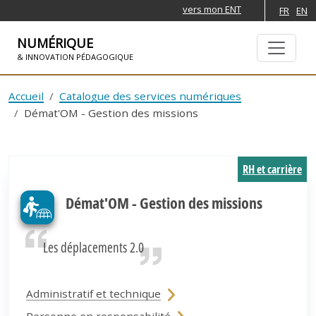
vers mon ENT
FR
EN
NUMÉRIQUE
& INNOVATION PÉDAGOGIQUE
ALLER À LA NAVIGATION
ALLER AU CONTENU PRINCIPAL
Accueil
Catalogue des services numériques
Démat'OM - Gestion des missions
RH et carrière
Démat'OM - Gestion des missions
Les déplacements 2.0
Administratif et technique