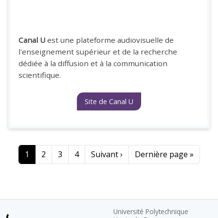
Canal U
est une plateforme audiovisuelle de
l'enseignement supérieur et de la recherche
dédiée à la diffusion et à la communication
scientifique.
Site de Canal U
Page courante
Page
Page
Page
Page suivante
Dernière page
1
2
3
4
Suivant ›
Dernière page »
Université Polytechnique