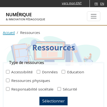
vers mon ENT
FR
EN
NUMÉRIQUE
& INNOVATION PÉDAGOGIQUE
ALLER À LA NAVIGATION
ALLER AU CONTENU PRINCIPAL
Accueil
Ressources
Ressources
Type de ressources
Accessibilité
Données
Education
Ressources physiques
Responsabilité sociétale
Sécurité