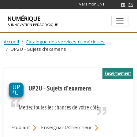
vers mon ENT
FR
EN
NUMÉRIQUE
& INNOVATION PÉDAGOGIQUE
ALLER À LA NAVIGATION
ALLER AU CONTENU PRINCIPAL
Accueil
Catalogue des services numériques
UP2U - Sujets d'examens
Enseignement
UP2U - Sujets d'examens
Mettez toutes les chances de votre côté
Étudiant
Enseignant/Chercheur