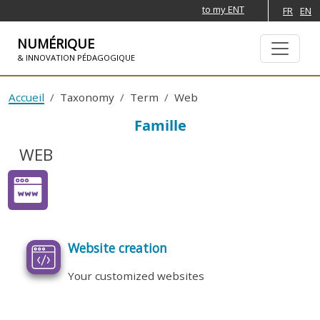
to my ENT
FR
EN
NUMÉRIQUE
& INNOVATION PÉDAGOGIQUE
SKIP TO NAVIGATION
SKIP TO MAIN CONTENT
Accueil
Taxonomy
Term
Web
Famille
WEB
Website creation
Your customized websites