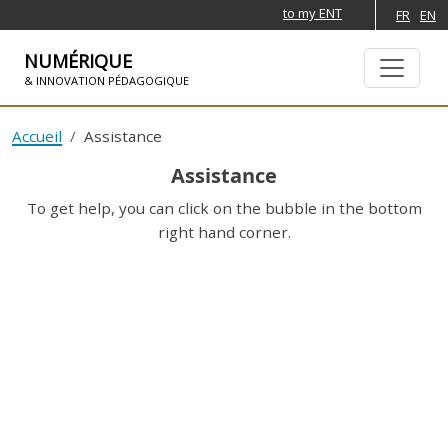
to my ENT
FR
EN
NUMÉRIQUE
& INNOVATION PÉDAGOGIQUE
SKIP TO NAVIGATION
SKIP TO MAIN CONTENT
Accueil
Assistance
Assistance
To get help, you can click on the bubble in the bottom
right hand corner.