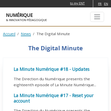
to my ENT
FR
EN
NUMÉRIQUE
& INNOVATION PÉDAGOGIQUE
SKIP TO NAVIGATION
SKIP TO MAIN CONTENT
Accueil
News
The Digital Minute
The Digital Minute
La Minute Numérique #18 - Updates
The Direction du Numérique presents the
eighteenth episode of La Minute Numérique...
La Minute Numérique #17 - Reset your
account
The Direction du Numérique presents the