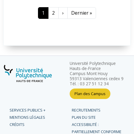
Current page
Page
Next page
Last page
1
2
›
Dernier »
Université Polytechnique
Hauts-de-France
Campus Mont Houy
59313 Valenciennes cedex 9
Tél. : 03 27 51 12 34
Plan des Campus
SERVICES PUBLICS +
RECRUTEMENTS
MENTIONS LÉGALES
PLAN DU SITE
CRÉDITS
ACCESSIBILITÉ :
PARTIELLEMENT CONFORME