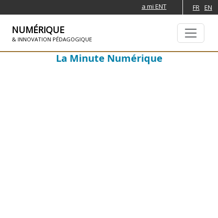
a mi ENT
FR
EN
NUMÉRIQUE
& INNOVATION PÉDAGOGIQUE
La Minute Numérique
SKIP TO NAVIGATION
PASAR AL CONTENIDO PRINCIPAL