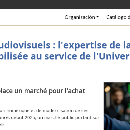
Navigation principale
Organización
Catálogo d
iovisuels : l'expertise de 
ilisée au service de l'Univer
place un marché pour l'achat
tion numérique et de modernisation de ses
lancé, début 2025, un marché public portant sur
ls.