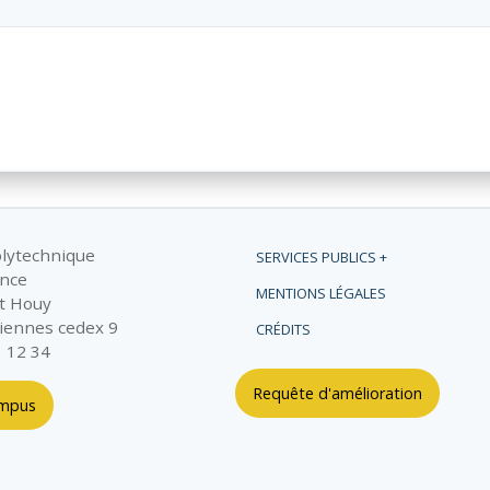
olytechnique
SERVICES PUBLICS +
ance
MENTIONS LÉGALES
t Houy
iennes cedex 9
CRÉDITS
1 12 34
Requête d'amélioration
ampus