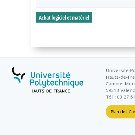
Achat logiciel et matériel
Université P
Hauts-de-Fr
Campus Mon
59313 Valenc
Tél. : 03 27 5
Plan des C