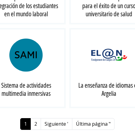
tegración de los estudiantes
para el éxito de un curs
en el mundo laboral
universitario de salud
Sistema de actividades
La enseñanza de idiomas 
multimedia inmersivas
Argelia
Página actual
Página
Siguiente página
Última página
1
2
Siguiente '
Última página "