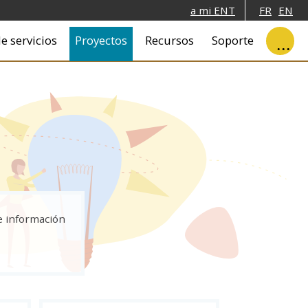
a mi ENT
FR
EN
e servicios
Proyectos
Recursos
Soporte
e información