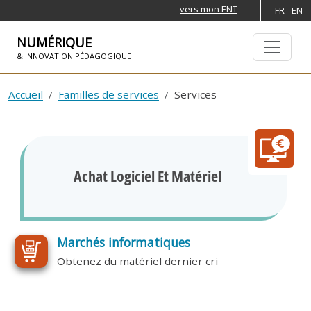
vers mon ENT
FR
EN
NUMÉRIQUE
& INNOVATION PÉDAGOGIQUE
ALLER À LA NAVIGATION
ALLER AU CONTENU PRINCIPAL
Accueil
Familles de services
Services
Achat Logiciel Et Matériel
Marchés informatiques
Obtenez du matériel dernier cri