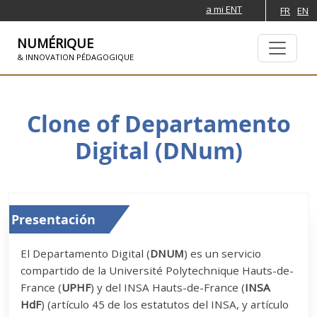
a mi ENT
FR
EN
NUMÉRIQUE
& INNOVATION PÉDAGOGIQUE
SKIP TO NAVIGATION
PASAR AL CONTENIDO PRINCIPAL
Clone of Departamento
Digital (DNum)
Presentación
El Departamento Digital (
DNUM
) es un servicio
compartido de la Université Polytechnique Hauts-de-
France (
UPHF
) y del INSA Hauts-de-France (
INSA
HdF
) (artículo 45 de los estatutos del INSA, y artículo