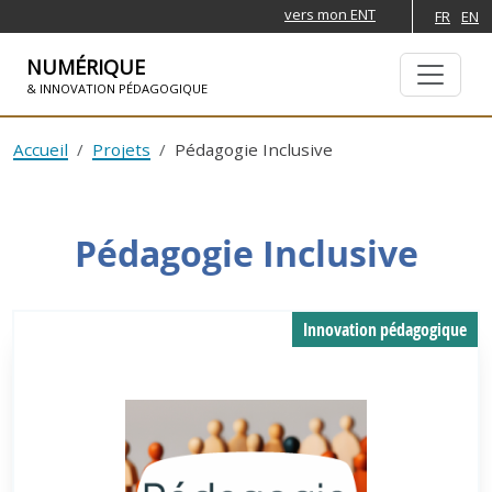
vers mon ENT
FR
EN
NUMÉRIQUE
& INNOVATION PÉDAGOGIQUE
ALLER À LA NAVIGATION
ALLER AU CONTENU PRINCIPAL
Accueil
Projets
Pédagogie Inclusive
Pédagogie Inclusive
Innovation pédagogique