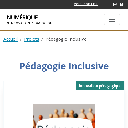
vers mon ENT
FR
EN
NUMÉRIQUE
& INNOVATION PÉDAGOGIQUE
ALLER À LA NAVIGATION
ALLER AU CONTENU PRINCIPAL
Accueil
Projets
Pédagogie Inclusive
Pédagogie Inclusive
Innovation pédagogique