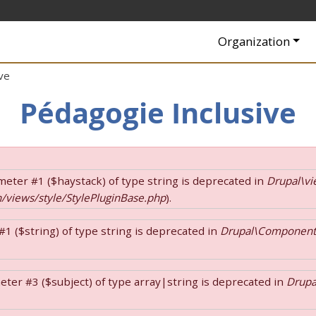
Navigation princip
Organization
ve
Pédagogie Inclusive
rameter #1 ($haystack) of type string is deprecated in
Drupal\vi
/views/style/StylePluginBase.php
).
 #1 ($string) of type string is deprecated in
Drupal\Component\U
ameter #3 ($subject) of type array|string is deprecated in
Drupal