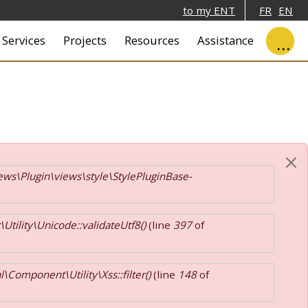
to my ENT
FR
EN
ale
Services
Projects
Resources
Assistance
ews\Plugin\views\style\StylePluginBase-
tility\Unicode::validateUtf8()
(line
397
of
\Component\Utility\Xss::filter()
(line
148
of