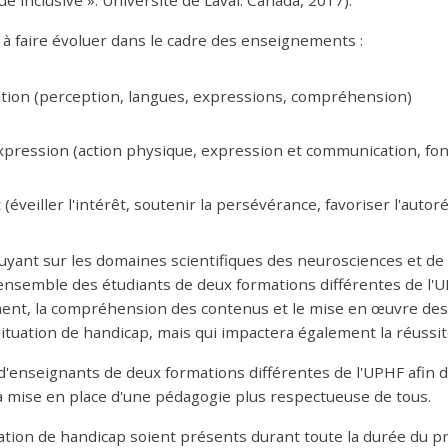
inclusive ». Université de Laval. Canada, 2017).
 à faire évoluer dans le cadre des enseignements :
tion (perception, langues, expressions, compréhension)
expression (action physique, expression et communication, fon
veiller l'intérêt, soutenir la persévérance, favoriser l'autor
appuyant sur les domaines scientifiques des neurosciences et d
ensemble des étudiants de deux formations différentes de l'
nt, la compréhension des contenus et le mise en œuvre des c
ituation de handicap, mais qui impactera également la réussite
d'enseignants de deux formations différentes de l'UPHF afin d
a mise en place d'une pédagogie plus respectueuse de tous.
tion de handicap soient présents durant toute la durée du pr