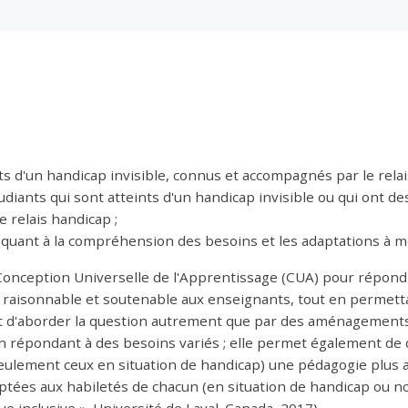
ints d'un handicap invisible, connus et accompagnés par le relai
iants qui sont atteints d'un handicap invisible ou qui ont des
 relais handicap ;
quant à la compréhension des besoins et les adaptations à me
la Conception Universelle de l'Apprentissage (CUA) pour répo
 raisonnable et soutenable aux enseignants, tout en permettan
 d'aborder la question autrement que par des aménagements in
 en répondant à des besoins variés ; elle permet également de
eulement ceux en situation de handicap) une pédagogie plus ad
es aux habiletés de chacun (en situation de handicap ou non) 