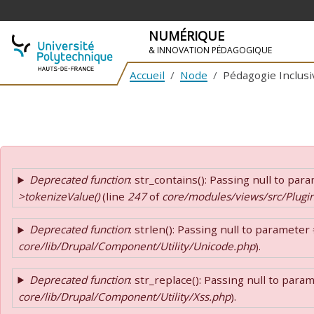
NUMÉRIQUE
& INNOVATION PÉDAGOGIQUE
Accueil
Node
Pédagogie Inclusi
SKIP TO NAVIGATION
SKIP TO MAIN CONTENT
Error message
Deprecated function
: str_contains(): Passing null to pa
>tokenizeValue()
(line
247
of
core/modules/views/src/Plugin
Deprecated function
: strlen(): Passing null to parameter
core/lib/Drupal/Component/Utility/Unicode.php
).
Deprecated function
: str_replace(): Passing null to par
core/lib/Drupal/Component/Utility/Xss.php
).