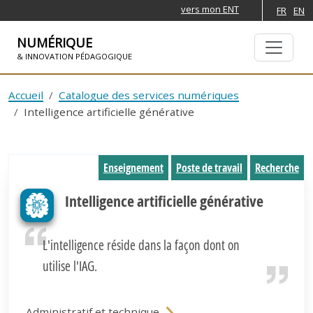
vers mon ENT
FR
EN
NUMÉRIQUE
& INNOVATION PÉDAGOGIQUE
ALLER À LA NAVIGATION
ALLER AU CONTENU PRINCIPAL
Accueil
Catalogue des services numériques
Intelligence artificielle générative
Enseignement
Poste de travail
Recherche
Intelligence artificielle générative
L'intelligence réside dans la façon dont on
utilise l'IAG.
Administratif et technique