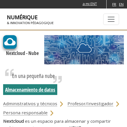
a mi ENT
FR
EN
NUMÉRIQUE
& INNOVATION PÉDAGOGIQUE
SKIP TO NAVIGATION
PASAR AL CONTENIDO PRINCIPAL
Nextcloud - Nube
En una pequeña nube
Almacenamiento de datos
Administrativos y técnicos
Profesor/Investigador
Persona responsable
Nextcloud
es un espacio para almacenar y compartir