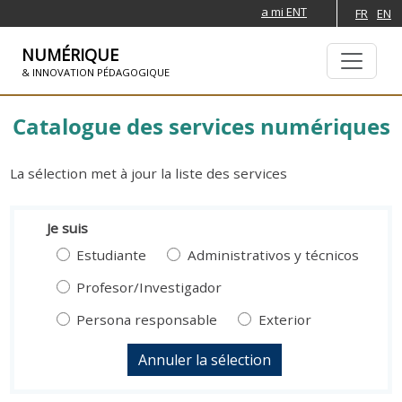
a mi ENT
FR
EN
NUMÉRIQUE
& INNOVATION PÉDAGOGIQUE
SKIP TO NAVIGATION
PASAR AL CONTENIDO PRINCIPAL
Catalogue des services numériques
La sélection met à jour la liste des services
Je suis
Estudiante
Administrativos y técnicos
Profesor/Investigador
Persona responsable
Exterior