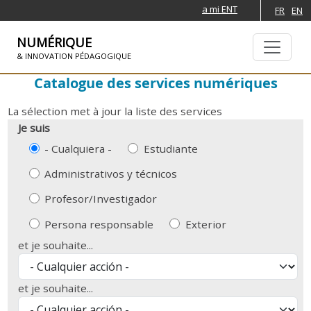
a mi ENT
FR
EN
NUMÉRIQUE
& INNOVATION PÉDAGOGIQUE
Catalogue des services numériques
SKIP TO NAVIGATION
PASAR AL CONTENIDO PRINCIPAL
La sélection met à jour la liste des services
Je suis
- Cualquiera -
Estudiante
Administrativos y técnicos
Profesor/Investigador
Persona responsable
Exterior
et je souhaite...
et je souhaite...