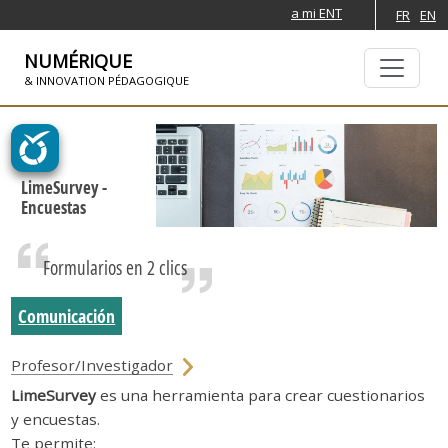
a mi ENT
FR
EN
NUMÉRIQUE
& INNOVATION PÉDAGOGIQUE
SKIP TO NAVIGATION
PASAR AL CONTENIDO PRINCIPAL
LimeSurvey -
Encuestas
Formularios en 2 clics
Comunicación
Profesor/Investigador
LimeSurvey
es una herramienta para crear cuestionarios
y encuestas.
Te permite: