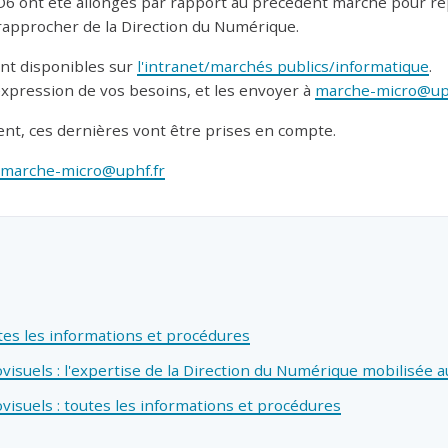
FO6 ont été allongés par rapport au précédent marché pour ré
 rapprocher de la Direction du Numérique.
nt disponibles sur
l'intranet/marchés publics/informatique
.
'expression de vos besoins, et les envoyer à
marche-micro@uph
t, ces dernières vont être prises en compte.
marche-micro@uphf.fr
tes les informations et procédures
suels : l'expertise de la Direction du Numérique mobilisée au
isuels : toutes les informations et procédures