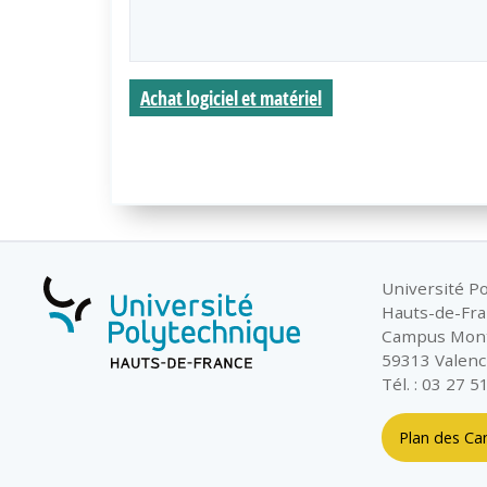
Achat logiciel et matériel
Université P
Hauts-de-Fr
Campus Mon
59313 Valenc
Tél. : 03 27 5
Plan des C