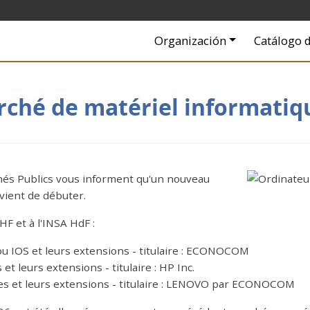
Navigation principale
Organización
Catálogo d
ché de matériel informati
chés Publics vous informent qu'un nouveau
ient de débuter.
HF et à l'INSA HdF :
u IOS et leurs extensions - titulaire : ECONOCOM
et leurs extensions - titulaire : HP Inc.
bles et leurs extensions - titulaire : LENOVO par ECONOCOM