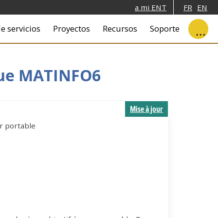
a mi ENT
FR
EN
e servicios
Proyectos
Recursos
Soporte
que MATINFO6
Mise à jour