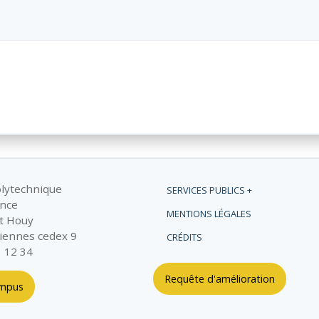
olytechnique
SERVICES PUBLICS +
ance
MENTIONS LÉGALES
t Houy
iennes cedex 9
CRÉDITS
1 12 34
Requête d'amélioration
ampus