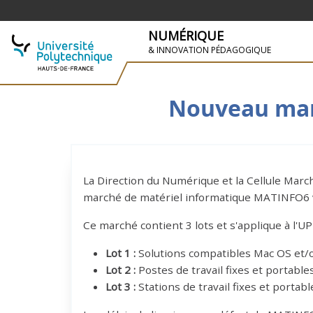
NUMÉRIQUE
& INNOVATION PÉDAGOGIQUE
SKIP TO NAVIGATION
PASAR AL CONTENIDO PRINCIPAL
Nouveau mar
La Direction du Numérique et la Cellule Mar
marché de matériel informatique MATINFO6 v
Ce marché contient 3 lots et s'applique à l'UP
Lot 1 :
Solutions compatibles Mac OS et/o
Lot 2 :
Postes de travail fixes et portables 
Lot 3 :
Stations de travail fixes et porta