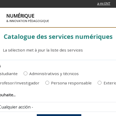
a mi ENT
NUMÉRIQUE
& INNOVATION PÉDAGOGIQUE
SKIP TO NAVIGATION
PASAR AL CONTENIDO PRINCIPAL
Catalogue des services numériques
La sélection met à jour la liste des services
s
studiante
Administrativos y técnicos
rofesor/Investigador
Persona responsable
Exteri
ouhaite...