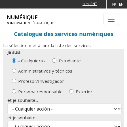
a mi ENT
FR
EN
NUMÉRIQUE
& INNOVATION PÉDAGOGIQUE
Catalogue des services numériques
SKIP TO NAVIGATION
PASAR AL CONTENIDO PRINCIPAL
La sélection met à jour la liste des services
Je suis
- Cualquiera -
Estudiante
Administrativos y técnicos
Profesor/Investigador
Persona responsable
Exterior
et je souhaite...
et je souhaite...