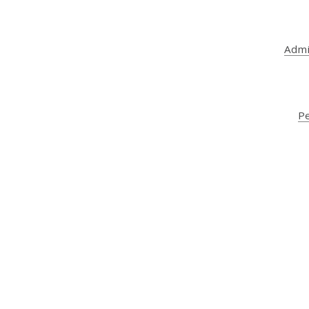
Admi
P