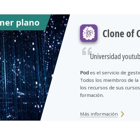
demat
mer plano
Clone of 
edt
Universidad youtu
helpde
Pod
es el servicio de gest
billette
Todos los miembros de la 
los recursos de sus cursos
formación.
woocl
Más información
evento