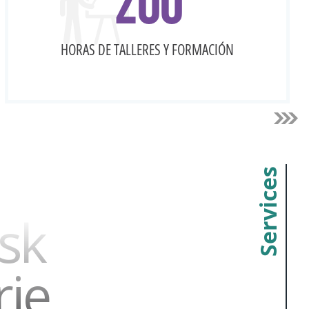
HORAS DE TALLERES Y FORMACIÓN
siguie
an
Services
sk
rie