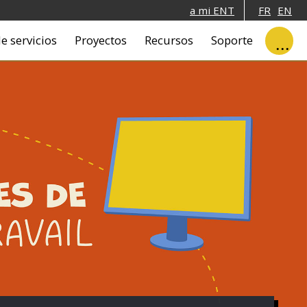
a mi ENT
FR
EN
e servicios
Proyectos
Recursos
Soporte