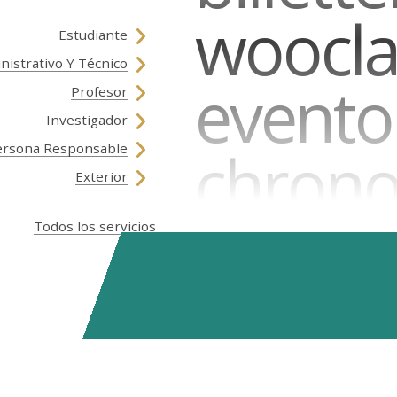
woocl
Estudiante
nistrativo Y Técnico
evento
Profesor
Investigador
chrono
ersona Responsable
Exterior
updf
Todos los servicios
rocket
loisirs 