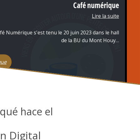
Café numérique
Lire la suite
é Numérique s'est tenu le 20 juin 2023 dans le hall
de la BU du Mont Houy…
que
qué hace el
Symposium : Converger nos différences
Conférence Sécurité Numérique
Arrivée de Nextcloud "Hub 3"
La conférence IA & Éducation
Lire la suite
Lire la suite
Lire la suite
Lire la suite
n Digital