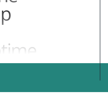
ap
time
.chat
sportifs