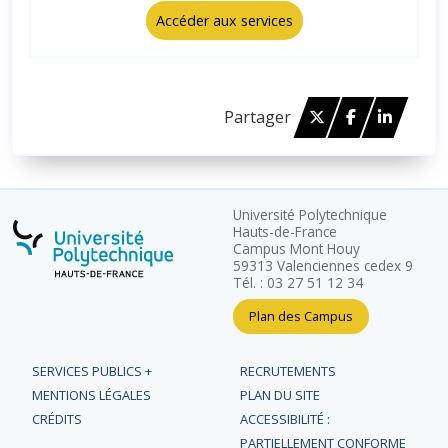
Accéder aux services
Twitter
Facebook
Linked 
Partager
Université Polytechnique
Hauts-de-France
Campus Mont Houy
59313 Valenciennes cedex 9
Tél. : 03 27 51 12 34
Plan des Campus
SERVICES PUBLICS +
RECRUTEMENTS
MENTIONS LÉGALES
PLAN DU SITE
CRÉDITS
ACCESSIBILITÉ :
PARTIELLEMENT CONFORME