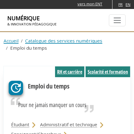
vers mon ENT
FR
EN
NUMÉRIQUE
& INNOVATION PÉDAGOGIQUE
ALLER À LA NAVIGATION
ALLER AU CONTENU PRINCIPAL
Accueil
Catalogue des services numériques
Emploi du temps
RH et carrière
Scolarité et formation
Emploi du temps
Pour ne jamais manquer un cours
Étudiant
Administratif et technique