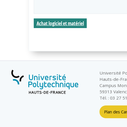
Achat logiciel et matériel
Université P
Hauts-de-Fr
Campus Mon
59313 Valenc
Tél. : 03 27 5
Plan des C