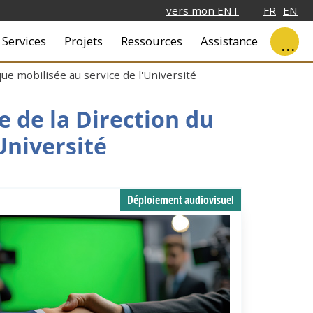
vers mon ENT
FR
EN
ale
Services
Projets
Ressources
Assistance
ue mobilisée au service de l'Université
e de la Direction du
Université
Déploiement audiovisuel