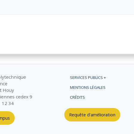
olytechnique
SERVICES PUBLICS +
ance
MENTIONS LÉGALES
t Houy
iennes cedex 9
CRÉDITS
1 12 34
Requête d'amélioration
ampus