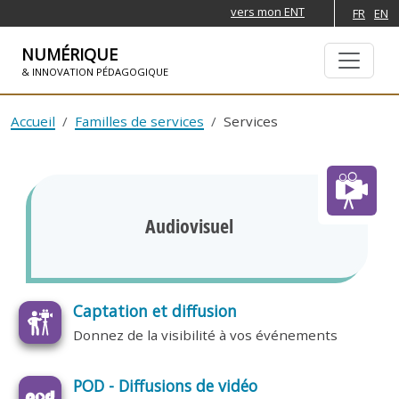
vers mon ENT
FR
EN
NUMÉRIQUE
& INNOVATION PÉDAGOGIQUE
ALLER À LA NAVIGATION
ALLER AU CONTENU PRINCIPAL
Accueil
Familles de services
Services
Audiovisuel
Captation et diffusion
Donnez de la visibilité à vos événements
POD - Diffusions de vidéo