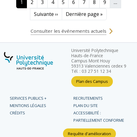
Page courante
Page
Page
Page
Page
Page
Page
Page
Page
1
2
3
4
5
6
7
8
9
…
Page suivante
Dernière page
Suivante ››
Dernière page »
Consulter les événements actuels
Université Polytechnique
Hauts-de-France
Campus Mont Houy
59313 Valenciennes cedex 9
Tél. : 03 27 51 12 34
Plan des Campus
SERVICES PUBLICS +
RECRUTEMENTS
MENTIONS LÉGALES
PLAN DU SITE
CRÉDITS
ACCESSIBILITÉ :
PARTIELLEMENT CONFORME
Requête d'amélioration