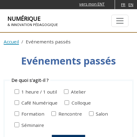
vers mon ENT
FR
EN
NUMÉRIQUE
& INNOVATION PÉDAGOGIQUE
ALLER À LA NAVIGATION
ALLER AU CONTENU PRINCIPAL
Accueil
Evénements passés
Evénements passés
De quoi s'agit-il ?
1 heure / 1 outil
Atelier
Café Numérique
Colloque
Formation
Rencontre
Salon
Séminaire