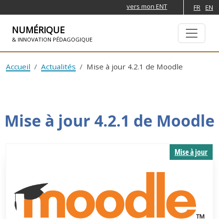
vers mon ENT
FR
EN
NUMÉRIQUE
& INNOVATION PÉDAGOGIQUE
ALLER À LA NAVIGATION
ALLER AU CONTENU PRINCIPAL
Accueil
Actualités
Mise à jour 4.2.1 de Moodle
Mise à jour 4.2.1 de Moodle
Mise à jour